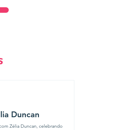
Entrar
s
lia Duncan
, com Zélia Duncan, celebrando