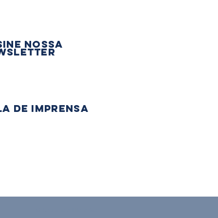
sine nossa
wsletter
la de Imprensa
© Cruzando Histórias