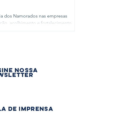
ia dos Namorados nas empresas
ção, acolhimento e fortalecimento
sine nossa
wsletter
la de Imprensa