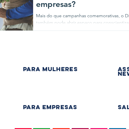
empresas?
Mais do que campanhas comemorativas, o D
também pode abrir espaço para conscientiza
de redes de apoio para mulheres.
PARA mulheres
As
Ne
PARA EMPRESAS
Sa