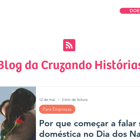
DOE
Somos
Para Mulheres
Para Empresas
Blog da Cruzando História
12 de mai.
3 min de leitura
Para Empresas
Por que começar a falar 
doméstica no Dia dos N