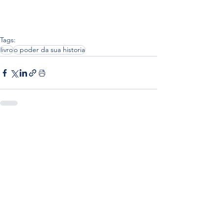
Tags:
livro
o poder da sua historia
Ver tudo
Posts Relacionados