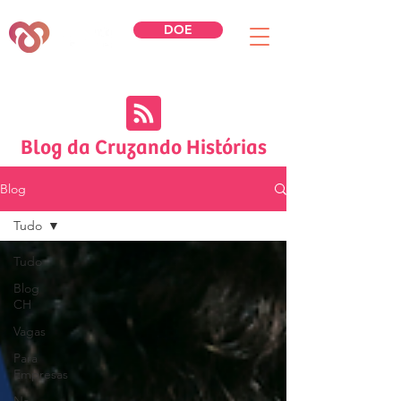
DOE
Blog da Cruzando Histórias
Blog
Tudo
Tudo
Blog
CH
Vagas
Para
Empresas