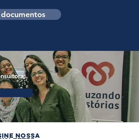
e documentos
nsultora:
sine nossa