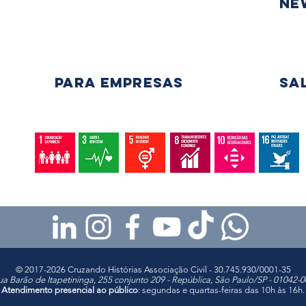
Ne
PARA EMPRESAS
Sa
© 2017-2026 Cruzando Histórias Associação Civil - 30.745.930/0001-35
ua Barão de Itapetininga, 255 conjunto 209 - República, São Paulo/SP - 01042-0
Atendimento presencial ao público
:
segundas e quartas-feiras das 10h às 16h.