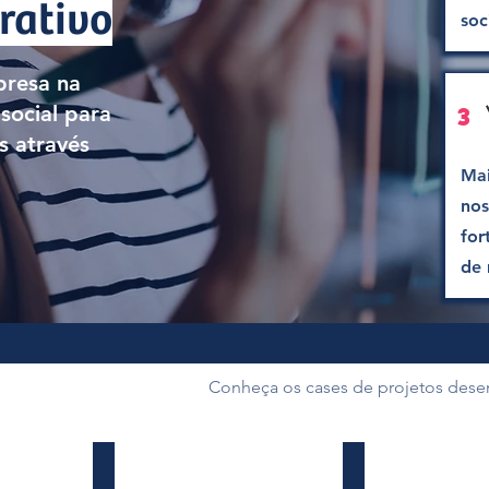
rativo
soc
presa na
social para
3
s através
Mai
nos
for
de 
Conheça os cases de projetos desen
Jornada do Cuidado 2025
Passeio ao Hopi Hari
Mol
Hopi