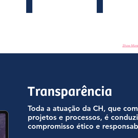
Impulsione Pretas 2022
Impulsione sua Carre
Certsys,
Ambev
Embaquim
e
Vagas.com
Show Mor
Transparência
Toda a atuação da CH, que co
projetos e processos, é conduz
compromisso ético
e responsabi