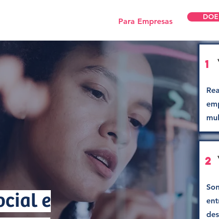
DOE
omos
Para Mulheres
Para Empresas
1
Rea
emp
mul
2
Som
cial e
ent
des