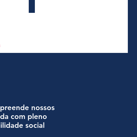
ira com a Ambev
EscutAção Paulistanas
Grupo
RaiaDrogasil
e
mpreende nossos
ida com pleno
lidade social