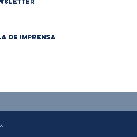
wsletter
la de Imprensa
© Cruzando Histórias
01