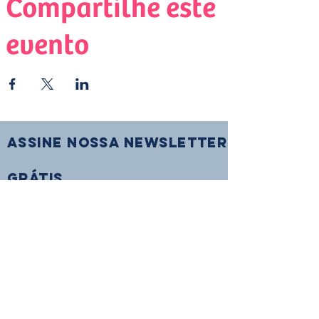
Compartilhe este
evento
Assine nossa Newsletter
Grátis
Ebook - Sua História tem Valor
Ebook - Saúde Física e Mental
Divulgue vagas da sua empresa
PARA EMPRESAS
Sala de Imprensa
PARA mulheres