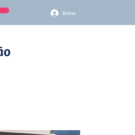
Entrar
ão