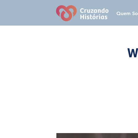
Quem S
W