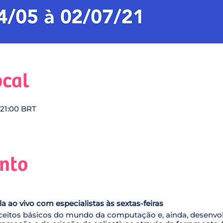
ocal
 21:00 BRT
ento
a ao vivo com especialistas às sextas-feiras
ceitos básicos do mundo da computação e, ainda, desenvol