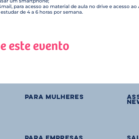
usar um smartphone;
mail, para acesso ao material de aula no drive e acesso ao 
 estudar de 4 a 6 horas por semana.
e este evento
PARA mulheres
As
Ne
PARA EMPRESAS
Sa