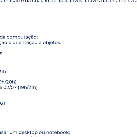
ramação e da criação de aplicativos através da ferramenta 
 da computação;
ão e orientação a objetos.
:
21h
19h/20h)
 e 02/07 (19h/21h)
021
usar um desktop ou notebook;