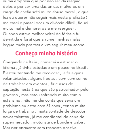
numa empresa que por não ser da religiao
deles e por ser uma das unicas mulheres em
cargo de chefia sofri muito abuso moral , o que
fez eu querer não seguir mais nesta profissão )
me casei e passei por um divórcio difícil , fiquei
muito mal e demorei para me reerguer ,
Quando estava melhor voltei de férias e fui
demitida e foi aí que arrumei minhas malas ,
larguei tudo pra tras e vim seguir meu sonho .
Conheça minha história
Chegando na Itália , comecei a estudar o
idioma , já tinha estudado um pouco no Brasil .
E estou tentando me recolocar , já fiz alguns
voluntáriados , alguns freelas , com com sonho
de trabalhar em eventos , fiz cursos de
captação nesta área que são patrocinador pelo
governo , mas estou sofrendo muito com o
estarismo , não me dei conta que seria um
problema eu estar com 51 anos , tenho muita
força de trabalho , muita vontade de descobrir
novos talentos , já me candidatei de caixa de
supermercado , motorista de bonde e babá .
Mas por enquanto sem resposta positiva.