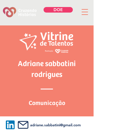
DOE
Adriane sabbatini
rodrigues
Comunicação
adriane.sabbatini@gmail.com