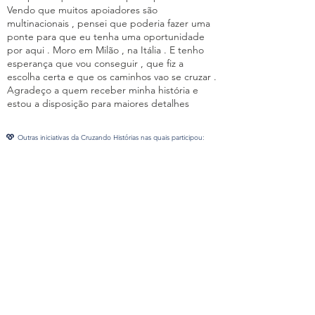
Vendo que muitos apoiadores são
multinacionais , pensei que poderia fazer uma
ponte para que eu tenha uma oportunidade
por aqui . Moro em Milão , na Itália . E tenho
esperança que vou conseguir , que fiz a
escolha certa e que os caminhos vao se cruzar .
Agradeço a quem receber minha história e
estou a disposição para maiores detalhes
Outras iniciativas da Cruzando Histórias nas quais participou:
Anterior
Próxima
Assine nossa Newsletter
Grátis
Ebook - Sua História tem Valor
Ebook - Saúde Física e Mental