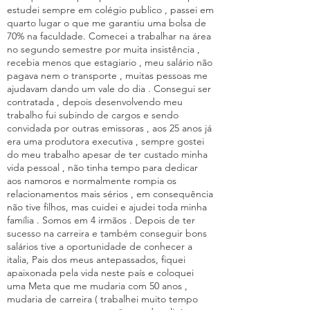
estudei sempre em colégio publico , passei em
quarto lugar o que me garantiu uma bolsa de
70% na faculdade. Comecei a trabalhar na área
no segundo semestre por muita insistência ,
recebia menos que estagiario , meu salário não
pagava nem o transporte , muitas pessoas me
ajudavam dando um vale do dia . Consegui ser
contratada , depois desenvolvendo meu
trabalho fui subindo de cargos e sendo
convidada por outras emissoras , aos 25 anos já
era uma produtora executiva , sempre gostei
do meu trabalho apesar de ter custado minha
vida pessoal , não tinha tempo para dedicar
aos namoros e normalmente rompia os
relacionamentos mais sérios , em consequência
não tive filhos, mas cuidei e ajudei toda minha
família . Somos em 4 irmãos . Depois de ter
sucesso na carreira e também conseguir bons
salários tive a oportunidade de conhecer a
italia, Pais dos meus antepassados, fiquei
apaixonada pela vida neste país e coloquei
uma Meta que me mudaria com 50 anos ,
mudaria de carreira ( trabalhei muito tempo