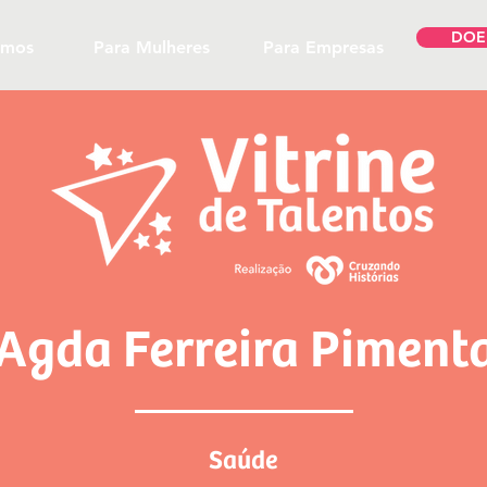
DOE
omos
Para Mulheres
Para Empresas
Agda Ferreira Piment
Saúde