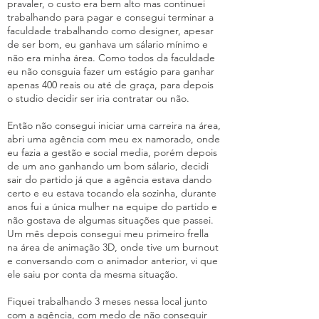
pravaler, o custo era bem alto mas continuei
trabalhando para pagar e consegui terminar a
faculdade trabalhando como designer, apesar
de ser bom, eu ganhava um sálario mínimo e
não era minha área. Como todos da faculdade
eu não consguia fazer um estágio para ganhar
apenas 400 reais ou até de graça, para depois
o studio decidir ser iria contratar ou não.
Então não consegui iniciar uma carreira na área,
abri uma agência com meu ex namorado, onde
eu fazia a gestão e social media, porém depois
de um ano ganhando um bom sálario, decidi
sair do partido já que a agência estava dando
certo e eu estava tocando ela sozinha, durante
anos fui a única mulher na equipe do partido e
não gostava de algumas situações que passei.
Um mês depois consegui meu primeiro frella
na área de animação 3D, onde tive um burnout
e conversando com o animador anterior, vi que
ele saiu por conta da mesma situação.
Fiquei trabalhando 3 meses nessa local junto
com a agência, com medo de não conseguir