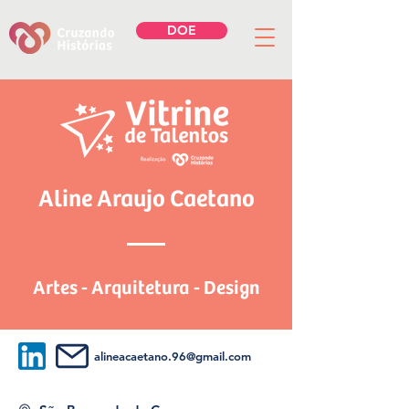
DOE
Aline Araujo Caetano
Artes - Arquitetura - Design
alineacaetano.96@gmail.com