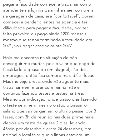
pagar a faculdade comecei a trabalhar como
atendente na lojinha da minha mãe, como era
na garagem de casa, era "confortável", porem
comecei a perder clientes na agência e ter
dificuldade para pagar a faculdade, por ter
feito pravaler, eu pago ainda 1200 mensais
mesmo que tenha terminado a faculdade em
2021, vou pagar esse valor até 2027.
Hoje me encontro na situação de não
conseguir me mudar, pois o valor que pago de
faculdade é quase de um aluguel, são dois
empregos, então fica sempre mais difícil focar.
Mas me vejo presa, onde não aguento mais
trabalhar nem morar com minha mãe e
continuo fazendo testes e testes na área.
Mesmo por indicação, onde passo dias fazendo
o teste sem nem mesmo o studio passar o
sálario que vamos ganhar, o último passei por 3
fases, com 3h de reunião nas duas primeiras e
depois um teste de quase 2 dias, levando
45min por desenho e eram 24 desenhos, pra
no final o local falar que a linhas estavam um