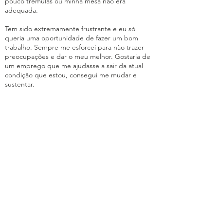
pouco trêmulas ou minha mesa não era
adequada.
Tem sido extremamente frustrante e eu só
queria uma oportunidade de fazer um bom
trabalho. Sempre me esforcei para não trazer
preocupações e dar o meu melhor. Gostaria de
um emprego que me ajudasse a sair da atual
condição que estou, consegui me mudar e
sustentar.
Viver de arte e animação é um desafio no
Brasil, mas quero continuar tentando.
Obrigada por ler minha história.
Outras iniciativas da Cruzando Histórias nas quais participou:
Anterior
Próxima