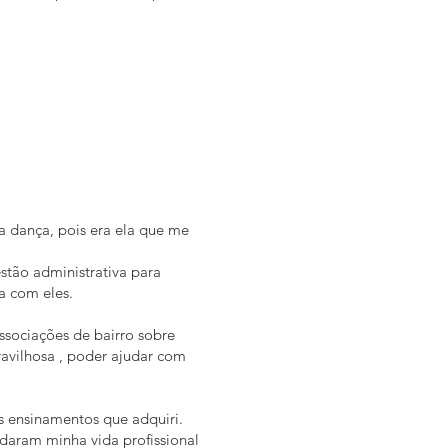
a dança, pois era ela que me
tão administrativa para
a com eles.
associações de bairro sobre
avilhosa , poder ajudar com
s ensinamentos que adquiri.
ldaram minha vida profissional