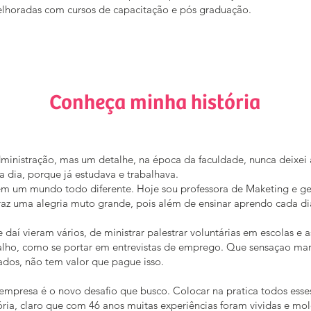
elhoradas com cursos de capacitação e pós graduação.
Conheça minha história
dministração, mas um detalhe, na época da faculdade, nunca deixei 
 a dia, porque já estudava e trabalhava.
m um mundo todo diferente. Hoje sou professora de Maketing e ges
traz uma alegria muto grande, pois além de ensinar aprendo cada di
 daí vieram vários, de ministrar palestrar voluntárias em escolas e 
balho, como se portar em entrevistas de emprego. Que sensaçao mar
tados, não tem valor que pague isso.
mpresa é o novo desafio que busco. Colocar na pratica todos esse
ória, claro que com 46 anos muitas experiências foram vividas e mo