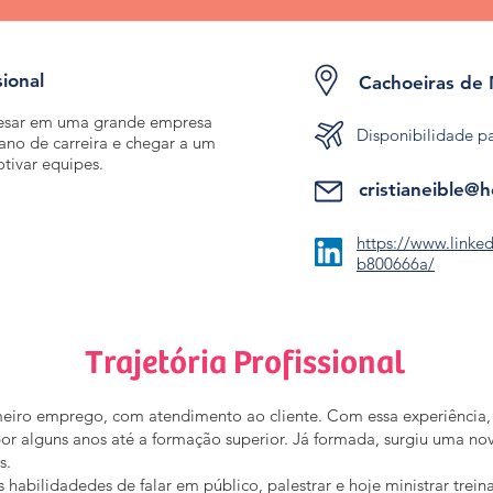
sional
Cachoeiras de
resar em uma grande empresa
Disponibilidade p
ano de carreira e chegar a um
tivar equipes.
cristianeible@
https://www.linked
b800666a/
Trajetória Profissional
meiro emprego, com atendimento ao cliente. Com essa experiência,
por alguns anos até a formação superior. Já formada, surgiu uma n
es.
s habilidadedes de falar em público, palestrar e hoje ministrar trei