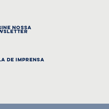
sine nossa
wsletter
la de Imprensa