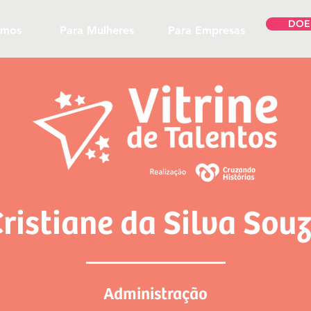
DOE
omos
Para Mulheres
Para Empresas
ristiane da Silva Sou
Administração