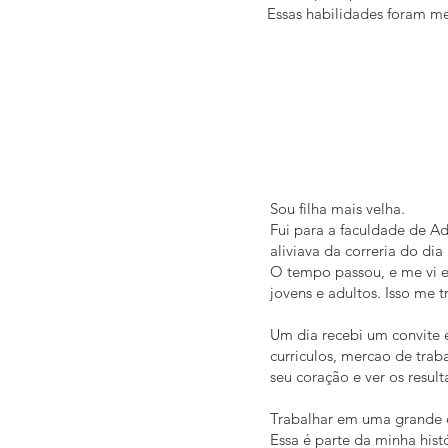
Essas habilidades foram m
Sou filha mais velha.
Fui para a faculdade de A
aliviava da correria do dia
O tempo passou, e me vi e
jovens e adultos. Isso me 
Um dia recebi um convite e
curriculos, mercao de tra
seu coração e ver os resul
Trabalhar em uma grande e
Essa é parte da minha hist