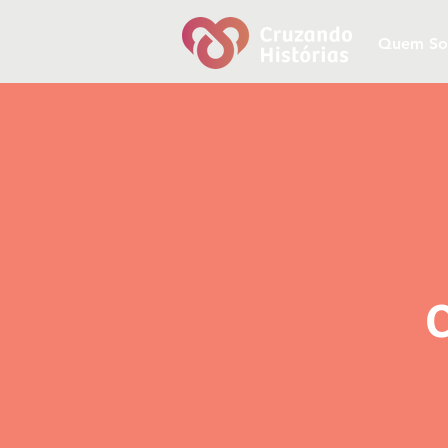
Quem S
C