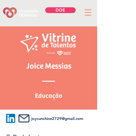
DOE
Joice Messias
Educação
joysunshine2729@gmail.com