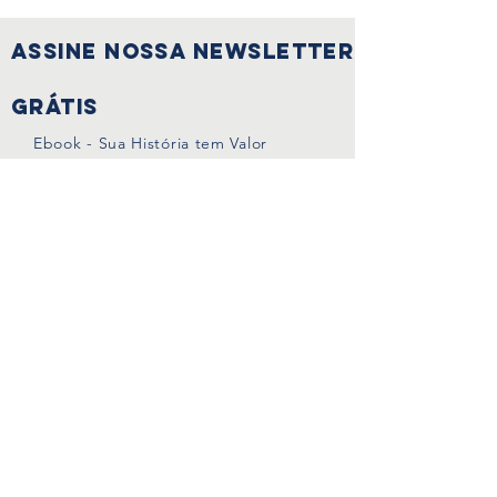
Assine nossa Newsletter
Grátis
Ebook - Sua História tem Valor
Ebook - Saúde Física e Mental
Divulgue vagas da sua empresa
PARA EMPRESAS
Sala de Imprensa
PARA mulheres
Abuso não é amor