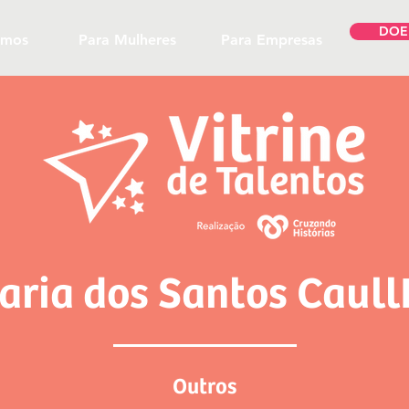
DOE
omos
Para Mulheres
Para Empresas
aria dos Santos Caull
Outros