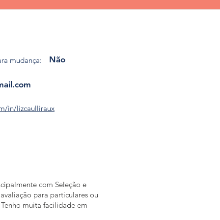
Não
ara mudança:
mail.com
m/in/lizcaulliraux
incipalmente com Seleção e
valiação para particulares ou
. Tenho muita facilidade em