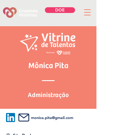
DOE
Mônica Pita
Administração
monica.pita@gmail.com