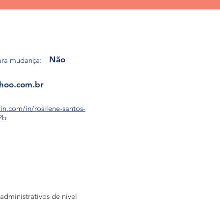
Não
ara mudança:
hoo.com.br
in.com/in/rosilene-santos-
2b
dministrativos de nível