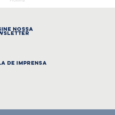
Próxima
sine nossa
wsletter
la de Imprensa