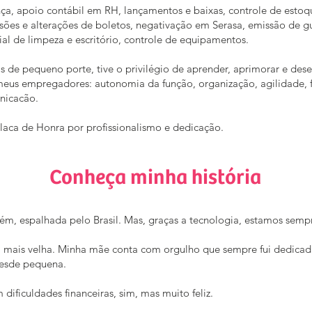
ça, apoio contábil em RH, lançamentos e baixas, controle de estoqu
sões e alterações de boletos, negativação em Serasa, emissão de g
al de limpeza e escritório, controle de equipamentos.
 de pequeno porte, tive o privilégio de aprender, aprimorar e des
eus empregadores: autonomia da função, organização, agilidade, fl
nicacão.
laca de Honra por profissionalismo e dedicação.
Conheça minha história
ém, espalhada pelo Brasil. Mas, graças a tecnologia, estamos sempr
a mais velha. Minha mãe conta com orgulho que sempre fui dedicada
desde pequena.
m dificuldades financeiras, sim, mas muito feliz.