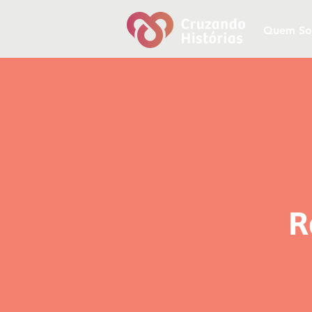
Quem S
R