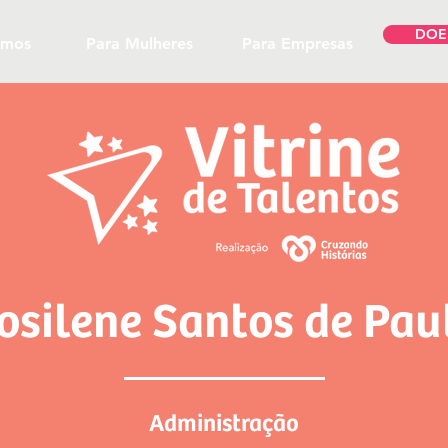
DOE
omos
Para Mulheres
Para Empresas
osilene Santos de Pau
Administração