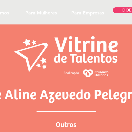
DOE
omos
Para Mulheres
Para Empresas
Aline Azevedo Pelegr
Outros