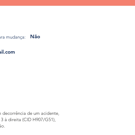
Não
ara mudança:
il.com
m decorrência de um acidente,
u 3 à direita (CID H907/G51),
ão.