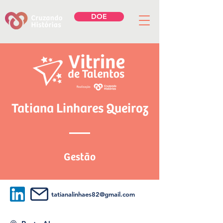
DOE
Tatiana Linhares Queiroz
Gestão
tatianalinhaes82@gmail.com