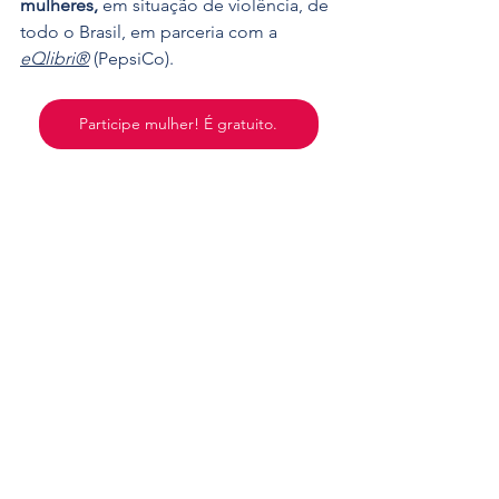
mulheres,
 em situação de violência, de 
todo o Brasil, em parceria com a 
eQlibri®
 (PepsiCo).
Participe mulher! É gratuito.
Stand UP
 - 
Combate ao 
assédio