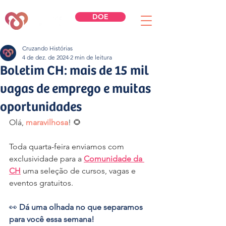
DOE
Cruzando Histórias
4 de dez. de 2024
2 min de leitura
Boletim CH: mais de 15 mil
vagas de emprego e muitas
oportunidades
Olá, 
maravilhosa
! 🌻
Toda quarta-feira enviamos com 
exclusividade para a 
Comunidade da 
CH
 uma seleção de cursos, vagas e 
eventos gratuitos.
👀 
Dá uma olhada no que separamos 
para você essa semana!