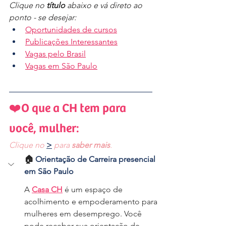
Clique no 
título
 abaixo e vá direto ao 
ponto - se desejar:
Oportunidades de cursos
Publicações Interessantes
Vagas pelo Brasil
Vagas em São Paulo
❤️O que a CH tem para 
você, mulher:
Clique no 
>
 para 
saber mais
.
🏠 
Orientação de Carreira presencial 
em São Paulo
A 
Casa CH
 é um espaço de 
acolhimento e empoderamento para 
mulheres em desemprego. Você 
pode receber sua orientação de 