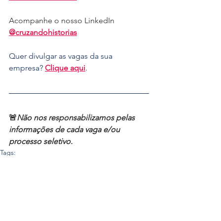
Acompanhe o nosso LinkedIn 
@cruzandohistorias
Quer divulgar as vagas da sua 
empresa? 
Clique aqui
.
🚨
Não nos responsabilizamos pelas 
informações de cada vaga e/ou 
processo seletivo.
Tags:
vagas
oportunidades
vagas de emprego
oportunidades de emprego
cursos grátis
cursos gratuitos