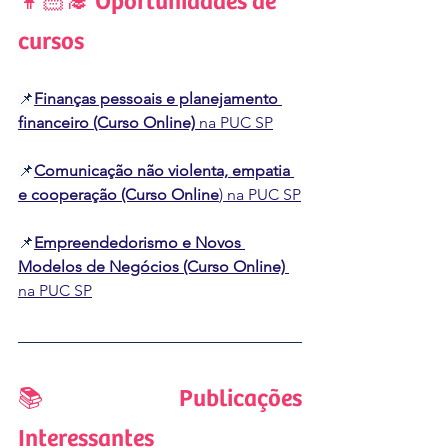
👩🏻‍🎓 Oportunidades de 
cursos
📌
Finanças pessoais e planejamento 
financeiro (Curso Online)
 na PUC SP
📌
Comunicação não violenta, empatia 
e cooperação (Curso Online
) na PUC SP
📌
Empreendedorismo e Novos 
Modelos de Negócios (Curso Online)
na PUC SP
📚 Publicações 
Interessantes