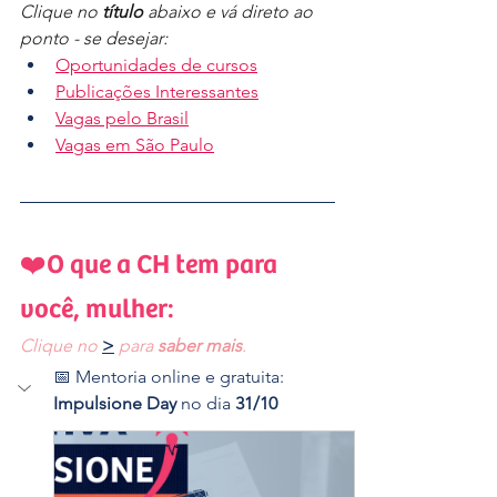
Clique no 
título
 abaixo e vá direto ao 
ponto - se desejar:
Oportunidades de cursos
Publicações Interessantes
Vagas pelo Brasil
Vagas em São Paulo
❤️O que a CH tem para 
você, mulher:
Clique no 
>
 para 
saber mais
.
📅 Mentoria online e gratuita: 
Impulsione Day
 no dia 
31/10