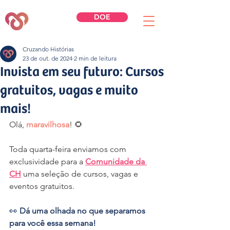
DOE
Cruzando Histórias
23 de out. de 2024
2 min de leitura
Invista em seu futuro: Cursos
gratuitos, vagas e muito
mais!
Olá, 
maravilhosa
! 🌻
Toda quarta-feira enviamos com 
exclusividade para a 
Comunidade da 
CH
 uma seleção de cursos, vagas e 
eventos gratuitos.
👀 
Dá uma olhada no que separamos 
para você essa semana!