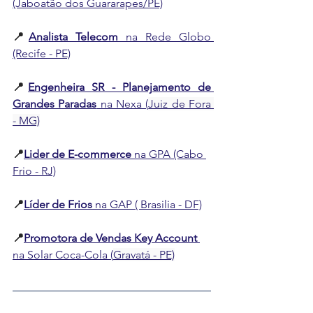
(Jaboatão dos Guararapes/PE)
📍
Analista Telecom
 na Rede Globo 
(Recife - PE)
📍
Engenheira SR - Planejamento de 
Grandes Paradas
 na Nexa (
Juiz de Fora 
- MG)
📍
Lider de E-commerce
 na GPA (Cabo 
Frio - RJ)
📍
Líder de Frios
 na GAP ( Brasilia - DF)
📍
Promotora de Vendas Key Account
na Solar Coca-Cola (
Gravatá - PE)