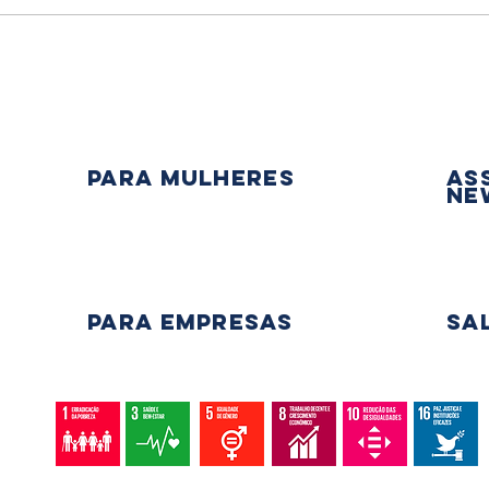
como a desigualdade impacta
de 'r
a vida financeira das
rela
mulheres
PARA mulheres
As
Ne
PARA EMPRESAS
Sa