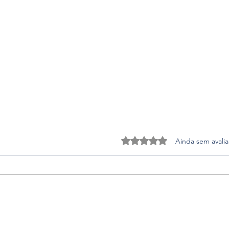
Avaliado com 0 de 5 estrel
Ainda sem avali
O peso invisível das dívidas:
Saib