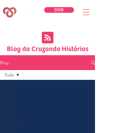
DOE
Blog da Cruzando Histórias
Blog
Tudo
Tudo
Blog
CH
Vagas
Para
Empresas