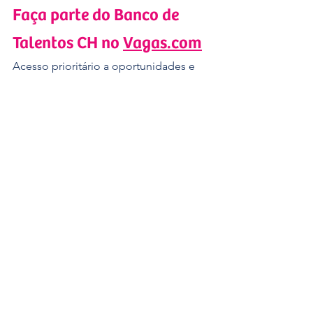
Faça parte do Banco de 
Talentos CH no 
Vagas.com
Acesso prioritário a oportunidades e 
iniciativas voltadas à empregabilidade 
feminina. Gratuito e exclusivo para 
mulheres da nossa comunidade.
Inscreva-se e faça parte!
Orientação de Carreira em 
São Paulo