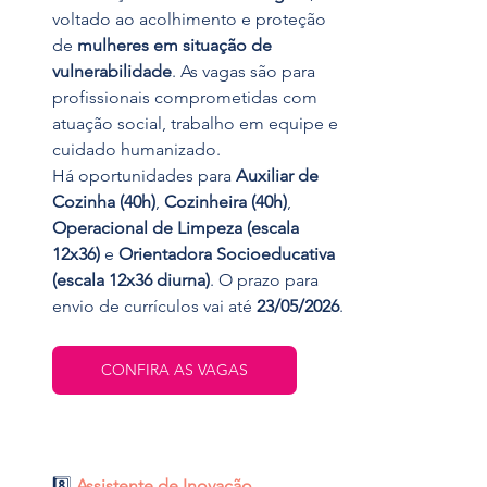
voltado ao acolhimento e proteção 
de 
mulheres em situação de 
vulnerabilidade
. As vagas são para 
profissionais comprometidas com 
atuação social, trabalho em equipe e 
cuidado humanizado. 
Há oportunidades para 
Auxiliar de 
Cozinha (40h)
, 
Cozinheira (40h)
, 
Operacional de Limpeza (escala 
12x36)
 e 
Orientadora Socioeducativa 
(escala 12x36 diurna)
. O prazo para 
envio de currículos vai até 
23/05/2026
.
CONFIRA AS VAGAS
8️⃣ 
Assistente de Inovação 