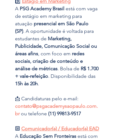
9️⃣ 
Estágio em Marketing
A 
PSG Academy Brasil
 está com vaga 
de estágio em marketing para 
atuação 
presencial em São Paulo 
(SP)
. A oportunidade é voltada para 
estudantes de 
Marketing, 
Publicidade, Comunicação Social ou 
áreas afins
, com foco em 
redes 
sociais, criação de conteúdo e 
análise de métricas
. Bolsa de 
R$ 1.700 
+ vale-refeição
. Disponibilidade das 
15h às 20h
.
📩 Candidaturas pelo e-mail: 
contato@psgacademysaopaulo.com.
br
 ou telefone 
(11) 99813-9517
🔟 
Comunicador(a) / Educador(a) EAD
A 
Educação Sem Fronteiras
 está com 