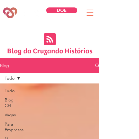
DOE
Blog da Cruzando Histórias
Blog
Tudo
Tudo
Blog
CH
Vagas
Para
Empresas