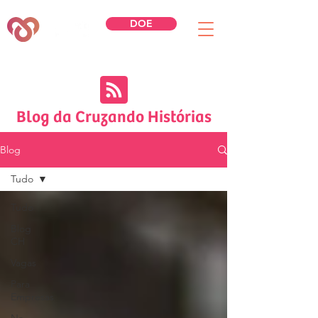
DOE
Blog da Cruzando Histórias
Blog
Tudo
Tudo
Blog
CH
Vagas
Para
Empresas