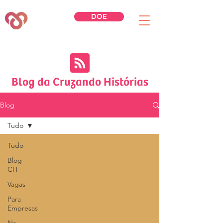
DOE
Blog da Cruzando Histórias
Blog
Tudo
Tudo
Blog
CH
Vagas
Para
Empresas