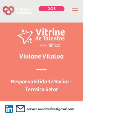
DOE
Viviane Vilalva
Responsabilidade Social -
Terceiro Setor
servicosocialvilalva@gmail.com