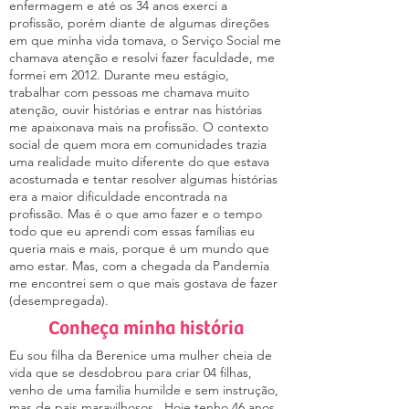
enfermagem e até os 34 anos exerci a
profissão, porém diante de algumas direções
em que minha vida tomava, o Serviço Social me
chamava atenção e resolvi fazer faculdade, me
formei em 2012. Durante meu estágio,
trabalhar com pessoas me chamava muito
atenção, ouvir histórias e entrar nas histórias
me apaixonava mais na profissão. O contexto
social de quem mora em comunidades trazia
uma realidade muito diferente do que estava
acostumada e tentar resolver algumas histórias
era a maior dificuldade encontrada na
profissão. Mas é o que amo fazer e o tempo
todo que eu aprendi com essas famílias eu
queria mais e mais, porque é um mundo que
amo estar. Mas, com a chegada da Pandemia
me encontrei sem o que mais gostava de fazer
(desempregada).
Conheça minha história
Eu sou filha da Berenice uma mulher cheia de
vida que se desdobrou para criar 04 filhas,
venho de uma familia humilde e sem instrução,
mas de pais maravilhosos . Hoje tenho 46 anos,