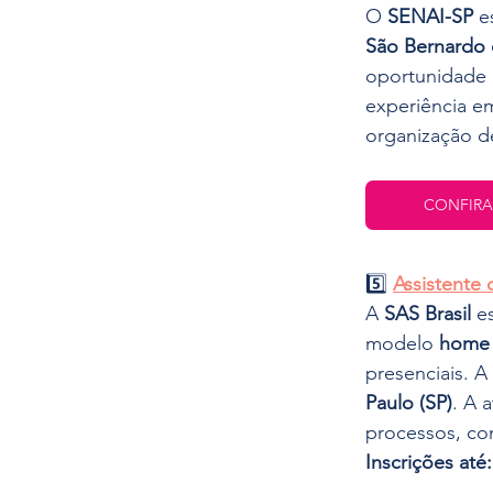
O 
SENAI-SP
 e
São Bernardo
oportunidade é
experiência e
organização de
CONFIRA
5️⃣
Assistente
A 
SAS Brasil
 e
modelo 
home 
presenciais. A
Paulo (SP)
. A 
processos, co
Inscrições até: