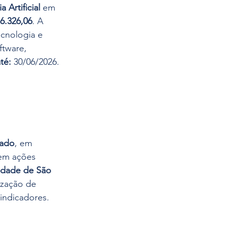
 Artificial
 em 
6.326,06
. A 
cnologia e 
tware, 
té:
 30/06/2026.
iado
, em 
 em ações 
idade de São 
ização de 
indicadores.