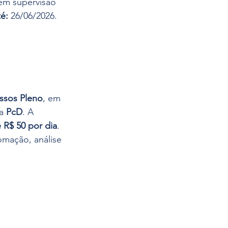
 em supervisão 
té:
 26/06/2026.
essos Pleno
, em 
a 
PcD
. A 
 R$ 50 por dia
. 
omação, análise 