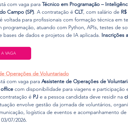
stá com vaga para 
Técnico em Programação – Inteligência
 do Campo (SP)
. A contratação é 
CLT
, com salário de 
R$ 
 voltada para profissionais com formação técnica em te
m programação, atuando com Python, APIs, testes de sof
 bases de dados e projetos de IA aplicada. 
Inscrições a
 A VAGA
 de Operações de Voluntariado
stá com vaga para 
Assistente de Operações de Voluntar
office
 com disponibilidade para viagens e participação
 contratação é 
PJ
 e a pessoa candidata deve residir na 
c
atuação envolve gestão da jornada de voluntários, organ
municação, logística de eventos e acompanhamento de 
 03/07/2026.