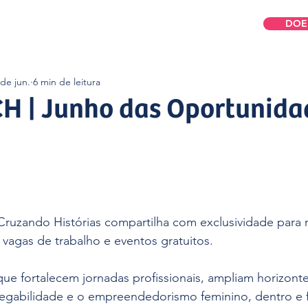
DOE
omos
Para Mulheres
Para Empresas
 de jun.
6 min de leitura
H | Junho das Oportunidad
a Cruzando Histórias compartilha com exclusividade para
 vagas de trabalho e eventos gratuitos.
ue fortalecem jornadas profissionais, ampliam horizonte
gabilidade e o empreendedorismo feminino, dentro e f