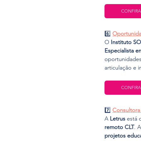
CONFIRA
6️⃣ 
Oportunida
O 
Instituto 
Especialista 
oportunidades 
articulação e 
CONFIRA
7️⃣ 
Consultora
A 
Letrus
 está 
remoto CLT
. 
projetos educa