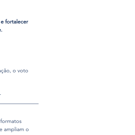
e fortalecer 
.
ação, o voto 
r
 formatos 
 e ampliam o 