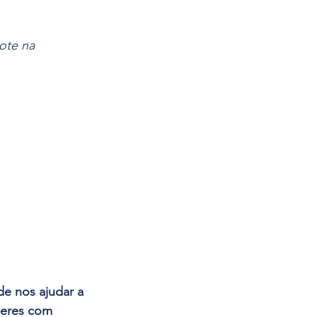
ote na 
e nos ajudar a 
heres com 