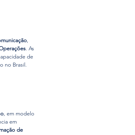
Comunicação
, 
 Operações
. As 
 capacidade de 
o no Brasil.
no
, em modelo 
ncia em 
rmação de 