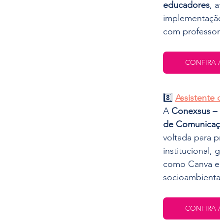
educadores
, 
implementaçã
com professor
CONFIRA 
8️⃣ 
Assistente
A 
Conexsus – 
de Comunica
voltada para 
institucional,
como Canva e 
socioambiental
CONFIRA 