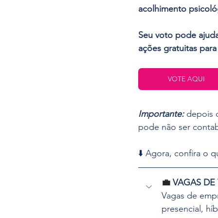
acolhimento psicológ
Seu voto pode ajudar
ações gratuitas par
VOTE AQUI
Importante:
depois 
pode não ser contab
⬇️ Agora, confira o
💼 
VAGAS DE
Vagas de empr
presencial, hí