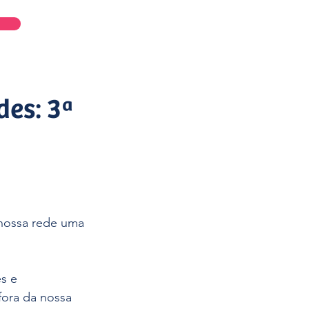
Entrar
es: 3ª
 nossa rede uma 
s e 
ora da nossa 