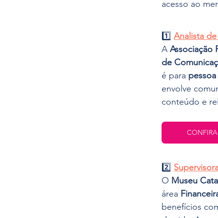
acesso ao mer
1️⃣ 
Analista d
A 
Associação 
de Comunica
é para 
pessoa 
envolve comun
conteúdo e re
CONFIRA
2️⃣ 
Supervisor
O 
Museu Cata
área 
Financeir
benefícios com