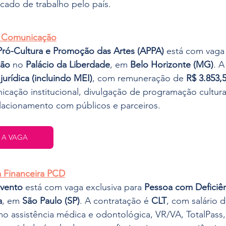
cado de trabalho pelo país.
e Comunicação
Pró-Cultura e Promoção das Artes (APPA)
 está com vaga
ção
 no 
Palácio da Liberdade
, em 
Belo Horizonte (MG)
. 
jurídica (incluindo MEI)
, com remuneração de 
R$ 3.853,
icação institucional, divulgação de programação cultura
lacionamento com públicos e parceiros.
 A VAGA
a Financeira PCD
vento
 está com vaga exclusiva para 
Pessoa com Deficiê
a
, em 
São Paulo (SP)
. A contratação é 
CLT
, com salário d
o assistência médica e odontológica, VR/VA, TotalPass,