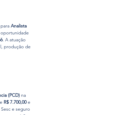
 para 
Analista 
A oportunidade 
56
. A atuação 
l, produção de 
ncia (PCD)
 na 
e 
R$ 7.700,00
 e 
 Sesc e seguro 