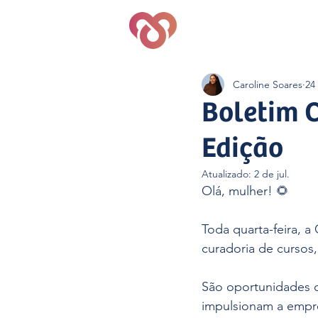
Quem S
Caroline Soares
24
Boletim C
Edição
Atualizado:
2 de jul.
Olá, mulher! 🌻
Toda quarta-feira, 
curadoria de cursos,
São oportunidades q
impulsionam a empre