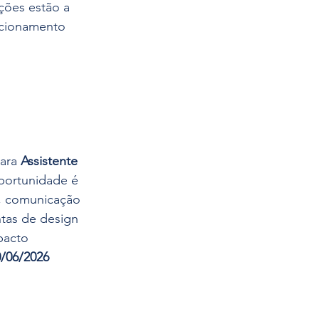
ições estão a 
cionamento 
ara 
Assistente 
portunidade é 
, comunicação 
ntas de design 
pacto 
0/06/2026