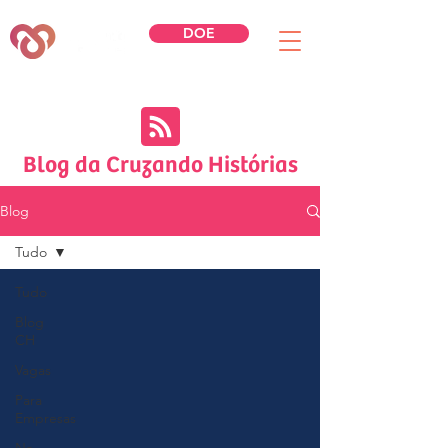
DOE
Blog da Cruzando Histórias
Blog
Tudo
Tudo
Blog
CH
Vagas
Para
Empresas