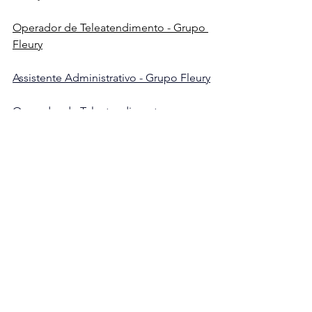
Operador de Teleatendimento - Grupo 
Fleury
Assistente Administrativo - Grupo Fleury
Operador de Teleatendimento 
avançado - Concierge
Siga o nosso 
Instagram
@cruzandohistorias
Acompanhe o nosso LinkedIn 
/cruzandohistorias
Quer divulgar as vagas da sua 