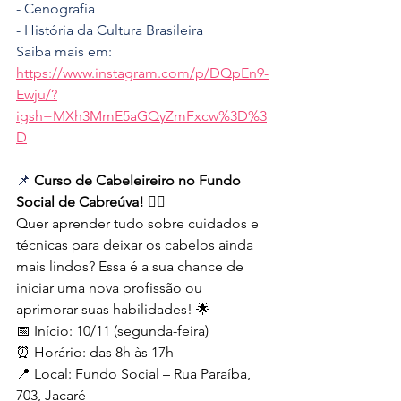
- Cenografia
- História da Cultura Brasileira 
Saiba mais em: 
https://www.instagram.com/p/DQpEn9-
Ewju/?
igsh=MXh3MmE5aGQyZmFxcw%3D%3
D
📌 
Curso de Cabeleireiro no Fundo 
Social de Cabreúva!
 💇‍♀️ 
Quer aprender tudo sobre cuidados e 
técnicas para deixar os cabelos ainda 
mais lindos? Essa é a sua chance de 
iniciar uma nova profissão ou 
aprimorar suas habilidades! 🌟 
📅 Início: 10/11 (segunda-feira)
⏰ Horário: das 8h às 17h
📍 Local: Fundo Social – Rua Paraíba, 
703, Jacaré