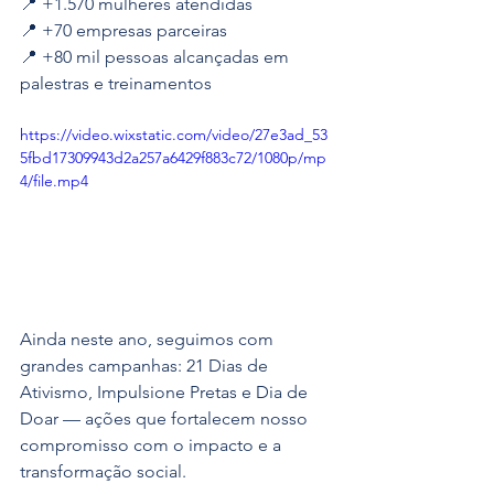
📍 +1.570 mulheres atendidas
📍 +70 empresas parceiras
📍 +80 mil pessoas alcançadas em 
palestras e treinamentos
https://video.wixstatic.com/video/27e3ad_53
5fbd17309943d2a257a6429f883c72/1080p/mp
4/file.mp4
Ainda neste ano, seguimos com 
grandes campanhas: 21 Dias de 
Ativismo, Impulsione Pretas e Dia de 
Doar — ações que fortalecem nosso 
compromisso com o impacto e a 
transformação social.