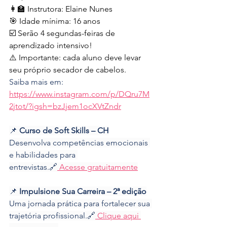
👩‍🏫 Instrutora: Elaine Nunes
🎯 Idade mínima: 16 anos
☑️ Serão 4 segundas-feiras de 
aprendizado intensivo!
⚠️ Importante: cada aluno deve levar 
seu próprio secador de cabelos.
Saiba mais em: 
https://www.instagram.com/p/DQru7M
2jtot/?igsh=bzJjem1ocXVtZndr
📌 
Curso de Soft Skills – CH
Desenvolva competências emocionais 
e habilidades para 
entrevistas.🔗
 Acesse gratuitamente
📌 
Impulsione Sua Carreira – 2ª edição
Uma jornada prática para fortalecer sua 
trajetória profissional.🔗
 Clique aqui 