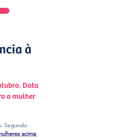
Entrar
ncia à
utubro. Data 
ra a mulher 
s. Segundo 
mulheres acima 