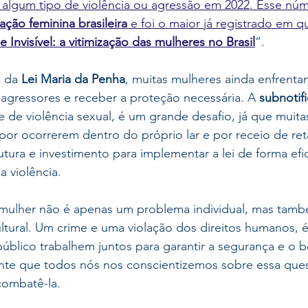
 algum tipo de violência ou agressão em 2022. Esse núm
ção feminina brasileira
 e foi o maior já registrado em q
 e Invisível: a vitimização das mulheres no Brasil
”.
 da 
Lei Maria da Penha
, muitas mulheres ainda enfrenta
agressores e receber a proteção necessária. A 
subnotif
e de violência sexual, é um grande desafio, já que muit
or ocorrerem dentro do próprio lar e por receio de ret
rutura e investimento para implementar a lei de forma efi
a violência. 
a mulher não é apenas um problema individual, mas tam
ltural. Um crime e uma violação dos direitos humanos, é
úblico trabalhem juntos para garantir a segurança e o b
nte que todos nós nos conscientizemos sobre essa ques
ombatê-la.