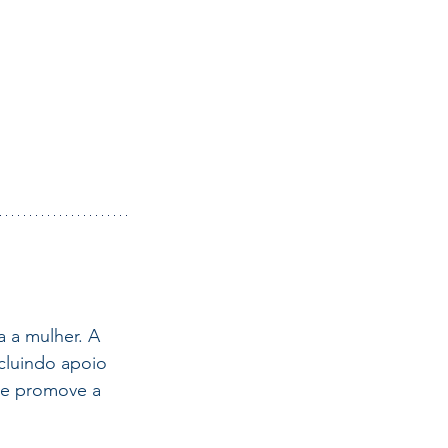
a a mulher. A 
cluindo apoio 
 e promove a 