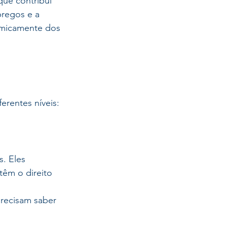
ue contribui 
pregos e a 
omicamente dos 
erentes níveis: 
. Eles 
êm o direito 
recisam saber 