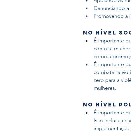
Apoiando as mul
Denunciando a v
Promovendo a i
No nível so
É importante q
contra a mulher.
como a promoçã
É importante q
combater a violê
zero para a vio
mulheres.
No nível po
É importante qu
Isso inclui a cr
implementação d