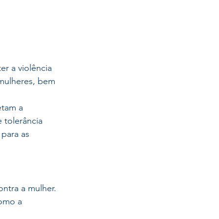
 a violência 
s mulheres, bem 
tam a 
 tolerância 
para as 
ntra a mulher. 
como a 