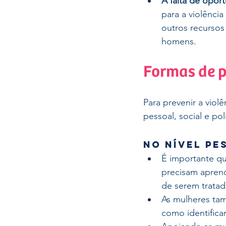
A falta de opor
para a violênci
outros recursos
homens.
Formas de 
Para prevenir a viol
pessoal, social e polí
No nível pe
É importante qu
precisam aprend
de serem tratad
As mulheres ta
como identificar