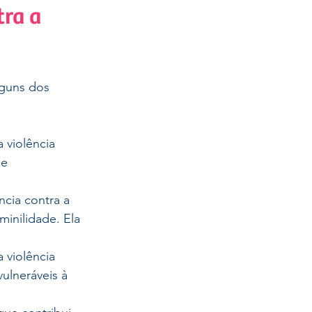
ra a 
lguns dos 
 violência 
e 
ncia contra a 
minilidade. Ela 
 violência 
ulneráveis à 