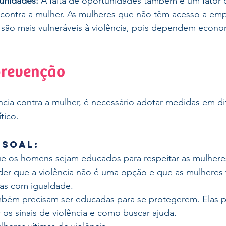
tunidades:
 A falta de oportunidades também é um fator q
a contra a mulher. As mulheres que não têm acesso a em
 são mais vulneráveis à violência, pois dependem econ
prevenção
ência contra a mulher, é necessário adotar medidas em dif
tico.
ssoal:
e os homens sejam educados para respeitar as mulheres
er que a violência não é uma opção e que as mulheres t
as com igualdade.
mbém precisam ser educadas para se protegerem. Elas p
 os sinais de violência e como buscar ajuda.