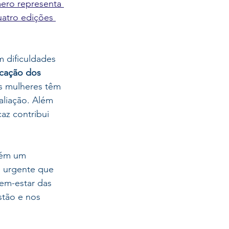
ero representa 
uatro edições 
m dificuldades 
icação dos 
as mulheres têm 
aliação. Além 
caz contribui 
bém um 
 
urgente que 
em-estar das 
tão e nos 