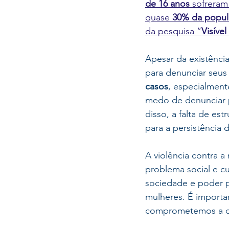
de 16 anos
 sofreram
quase 
30% da popula
da pesquisa “
Visível
Apesar da existência
para denunciar seus 
casos
, especialment
medo de denunciar p
disso, a falta de est
para a persistência d
A violência contra 
problema social e cu
sociedade e poder p
mulheres.
 É importa
comprometemos a c