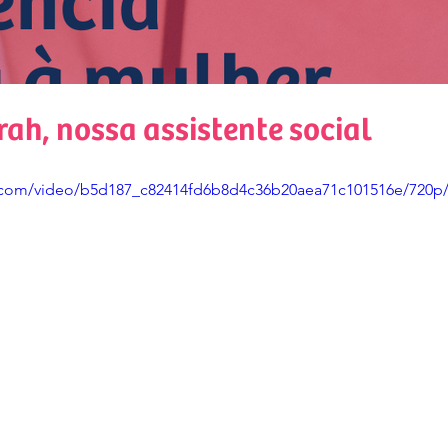
rah, nossa assistente social
ic.com/video/b5d187_c82414fd6b8d4c36b20aea71c101516e/720p