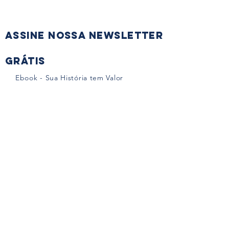
Assine nossa Newsletter
Grátis
Ebook - Sua História tem Valor
Ebook - Saúde Física e Mental
Divulgue vagas da sua empresa
PARA EMPRESAS
Sala de Imprensa
PARA mulheres
Abuso não é amor