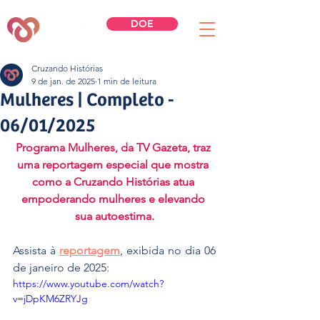
DOE
Cruzando Histórias
9 de jan. de 2025
1 min de leitura
Mulheres | Completo -
06/01/2025
Programa Mulheres, da TV Gazeta, traz 
uma reportagem especial que mostra 
como a Cruzando Histórias atua 
empoderando mulheres e elevando 
sua autoestima.
Assista à 
reportagem
, exibida no dia 06 
de janeiro de 2025:
https://www.youtube.com/watch?
v=jDpKM6ZRYJg