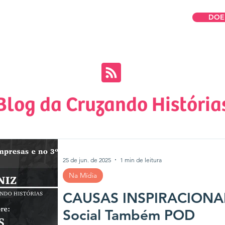
DOE
omos
Para Mulheres
Para Empresas
Blog da Cruzando História
25 de jun. de 2025
1 min de leitura
Na Mídia
CAUSAS INSPIRACIONAIS
Social Também POD