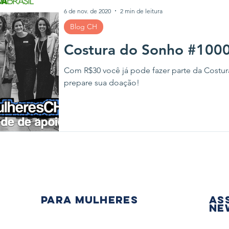
6 de nov. de 2020
2 min de leitura
Blog CH
Costura do Sonho #100
Com R$30 você já pode fazer parte da Cost
prepare sua doação!
PARA mulheres
As
Ne