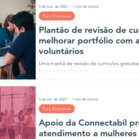
9 de nov. de 2022
1 min de leitura
Para Empresas
Plantão de revisão de cur
melhorar portfólio com 
voluntários
Uma manhã de revisão de currículos gratuita
buscando recolocação.
5 de set. de 2022
1 min de leitura
Para Empresas
Apoio da Connectabil p
atendimento a mulheres