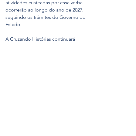
atividades custeadas por essa verba 
ocorrerão ao longo do ano de 2027, 
seguindo os trâmites do Governo do 
Estado.
A Cruzando Histórias continuará 
trabalhando rigorosamente para 
manter todas as exigências técnicas 
em dia, incluindo o 
Certificado de 
Regularidade Cadastral de Entidades
(CRCE), documento indispensável para 
a liberação futura dos recursos e para a 
garantia de que cada centavo chegue à 
ponta, transformando vidas.
Seguimos Juntas
Esta vitória não é apenas da Cruzando 
Histórias, mas de todas as pessoas que 