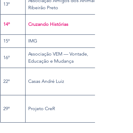
Associação Amigos dos Animais de 
13º
Ribeirão Preto
14º
Cruzando Histórias
15º
IMG
Associação VEM — Vontade, 
16º
Educação e Mudança
22º
Casas André Luiz
29º
Projeto CreR