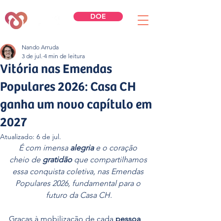
DOE
Nando Arruda
3 de jul.
4 min de leitura
Vitória nas Emendas
Populares 2026: Casa CH
ganha um novo capítulo em
2027
Atualizado:
6 de jul.
É com imensa 
alegria 
e o coração 
cheio de 
gratidão
 que compartilhamos 
essa conquista coletiva, nas Emendas 
Populares 2026, fundamental para o 
futuro da Casa CH.
Graças à mobilização de cada 
pessoa