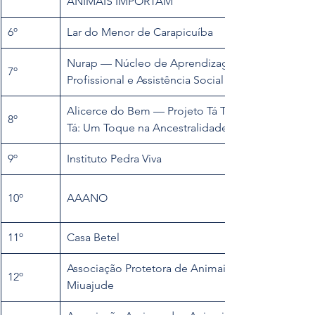
ANIMAIS IMPORTAM
6º
Lar do Menor de Carapicuíba
Nurap — Núcleo de Aprendizagem 
7º
Profissional e Assistência Social
Alicerce do Bem — Projeto Tá Tum 
8º
Tá: Um Toque na Ancestralidade
9º
Instituto Pedra Viva
10º
AAANO
11º
Casa Betel
Associação Protetora de Animais 
12º
Miuajude