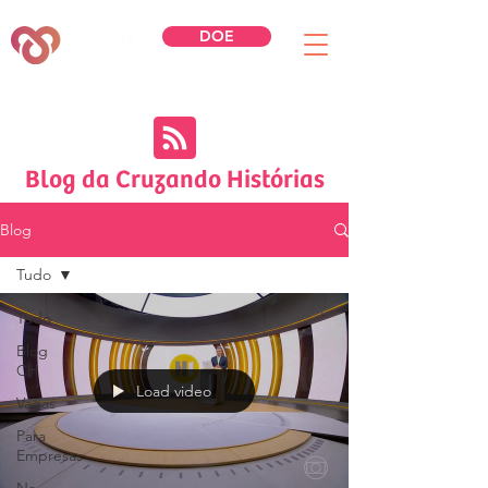
DOE
Blog da Cruzando Histórias
Blog
Tudo
Tudo
Blog
CH
Load video
Vagas
Para
Empresas