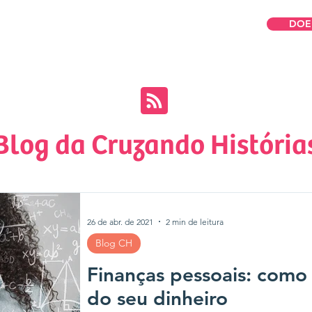
DOE
omos
Para Mulheres
Para Empresas
Blog da Cruzando História
26 de abr. de 2021
2 min de leitura
Blog CH
Finanças pessoais: como
do seu dinheiro