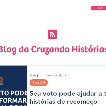
DOE
omos
Para Mulheres
Para Empresas
Blog da Cruzando História
23 de jun.
3 min de leitura
Blog CH
Seu voto pode ajudar a 
histórias de recomeço