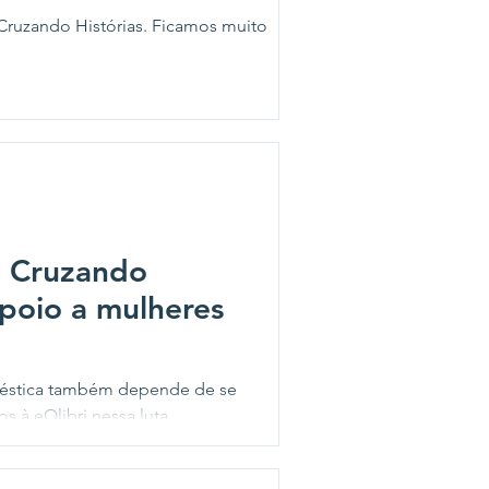
 Cruzando Histórias. Ficamos muito
, Cruzando
apoio a mulheres
méstica também depende de se
 à eQlibri nessa luta.