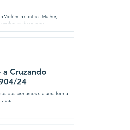
da Violência contra a Mulher,
 violência de gênero.
e a Cruzando
1904/24
e nos posicionamos e é uma forma
 vida.