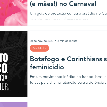
(e mães!) no Carnaval
Um guia de proteção contra o assédio no Carn
orientações para mulheres e mães.
30 de nov. de 2025
3 min de leitura
Na Mídia
Botafogo e Corinthians 
feminicídio
Em um movimento inédito no futebol brasile
forças para chamar atenção para a violência c