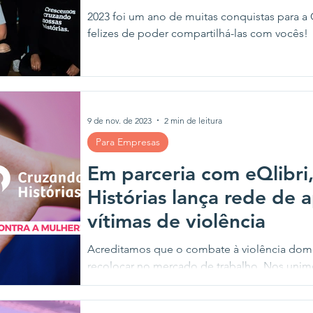
2023 foi um ano de muitas conquistas para a
felizes de poder compartilhá-las com vocês!
9 de nov. de 2023
2 min de leitura
Para Empresas
Em parceria com eQlibri
Histórias lança rede de 
vítimas de violência
Acreditamos que o combate à violência do
recolocar no mercado de trabalho. Nos unimos